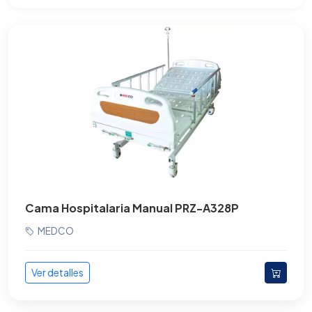
Equipo de rescate
Equipos respiratorios
Gabinetes
Incubadoras
Juego para Consultorio
Lamparas de cirugía
Lamparas Fotocurado
Cama Hospitalaria Manual PRZ-A328P
Lamparas Fototerapia
MEDCO
Maniquíes médicos
Ver detalles
Mastógrafo
Mesas de Exploración