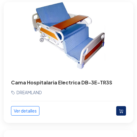
Mesas de Reanimación Neonatal
Mesas Quirúrgicas
Microscopio
Monitores Clínicos
Monitores de signos vitales
Oftalmología
Cama Hospitalaria Electrica DB-3E-TR3S
Rayos X
DREAMLAND
Rehabilitación
Ver detalles
Resonancia magnética
Tococardiógrafos