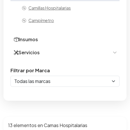
Camillas Hospitalarias
Campímetro
Carros Hospitalarios
Insumos
Centrífugas
Servicios
Colposcopios
Regingeniería de servicio de salud
Filtrar por Marca
Concentradores de Oxígeno
Cunas
Desfibriladores
Electrocardiógrafos
Electrocauterio
13 elementos en Camas Hospitalarias