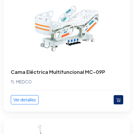
Tomografos
Torres para Laparoscopia y Endoscopía
Ultrasonidos de gabinete
Ultrasonidos portatiles
Ultrasonidos portátiles Veterinarios
Unidades Dentales
Cama Eléctrica Multifuncional MC-09P
MEDCO
Ventiladores
Vitrinas
Ver detalles