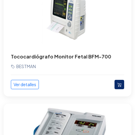
Ultrasonidos de gabinete
Ultrasonidos portatiles
Ultrasonidos portátiles Veterinarios
Unidades Dentales
Tococardiógrafo Monitor Fetal BFM-700
Ventiladores
BESTMAN
Vitrinas
Ver detalles