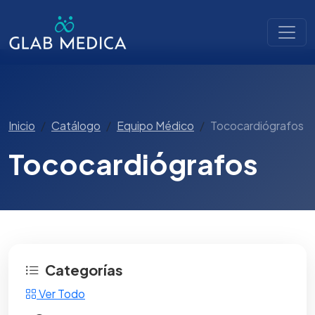
Inicio
Catálogo
Equipo Médico
Tococardiógrafos
Tococardiógrafos
Categorías
Ver Todo