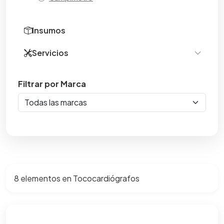
Carros Hospitalarios
Insumos
Centrífugas
Servicios
Colposcopios
Regingeniería de servicio de salud
Filtrar por Marca
Concentradores de Oxígeno
Cunas
Desfibriladores
Electrocardiógrafos
Electrocauterio
8 elementos en Tococardiógrafos
Equipo de rescate
Equipos respiratorios