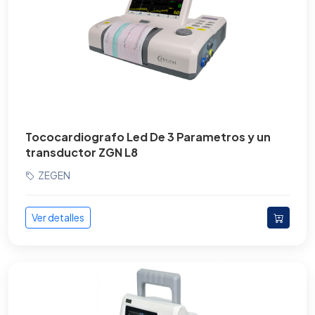
Mesas Quirúrgicas
Microscopio
Monitores Clínicos
Monitores de signos vitales
Oftalmología
Tococardiografo Led De 3 Parametros y un
transductor ZGN L8
Rayos X
ZEGEN
Rehabilitación
Resonancia magnética
Ver detalles
Tococardiógrafos
Tomografos
Torres para Laparoscopia y Endoscopía