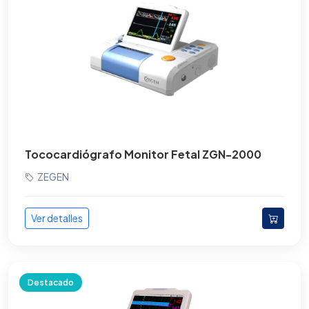
Gabinetes
Incubadoras
Juego para Consultorio
Lamparas de cirugía
Lamparas Fotocurado
Tococardiógrafo Monitor Fetal ZGN-2000
Lamparas Fototerapia
ZEGEN
Maniquíes médicos
Ver detalles
Mastógrafo
Mesas de Exploración
Mesas de Reanimación Neonatal
Destacado